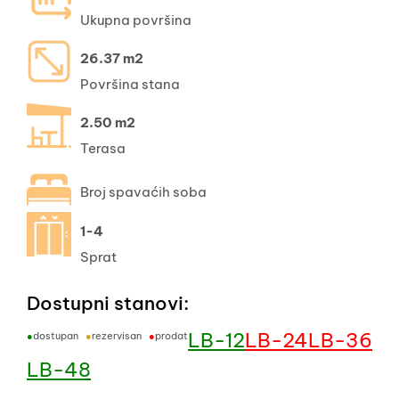
Ukupna površina
26.37 m2
Površina stana
2.50 m2
Terasa
Broj spavaćih soba
1-4
Sprat
Dostupni stanovi:
LB-12
LB-24
LB-36
●
dostupan
●
rezervisan
●
prodat
LB-48