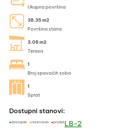
Ukupna površina
38.35 m2
Površina stana
3.08 m2
Terasa
1
Broj spavaćih soba
1
Sprat
Dostupni stanovi:
LB-2
●
dostupan
●
rezervisan
●
prodat